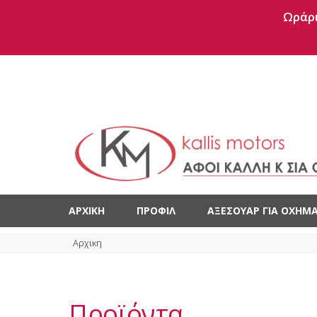
Ωράρι
ΑΡΧΙΚΉ
ΠΡΟΦΊΛ
ΑΞΕΣΟΥΆΡ ΓΙΑ ΟΧΉΜΑ
Αρχικη
Προϊόντα