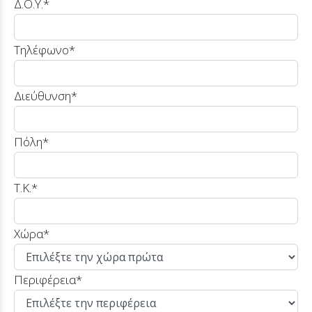
Δ.Ο.Υ.*
Τηλέφωνο*
Διεύθυνση*
Πόλη*
T.K.*
Χώρα*
Περιφέρεια
*